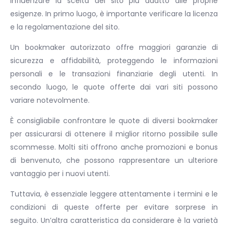
influenzare la scelta del sito più adatto alle proprie
esigenze. In primo luogo, è importante verificare la licenza
e la regolamentazione del sito.
Un bookmaker autorizzato offre maggiori garanzie di
sicurezza e affidabilità, proteggendo le informazioni
personali e le transazioni finanziarie degli utenti. In
secondo luogo, le quote offerte dai vari siti possono
variare notevolmente.
È consigliabile confrontare le quote di diversi bookmaker
per assicurarsi di ottenere il miglior ritorno possibile sulle
scommesse. Molti siti offrono anche promozioni e bonus
di benvenuto, che possono rappresentare un ulteriore
vantaggio per i nuovi utenti.
Tuttavia, è essenziale leggere attentamente i termini e le
condizioni di queste offerte per evitare sorprese in
seguito. Un’altra caratteristica da considerare è la varietà