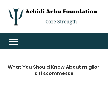
Skip
to
content
A
Co
A
St
F
What You Should Know About migliori
siti scommesse