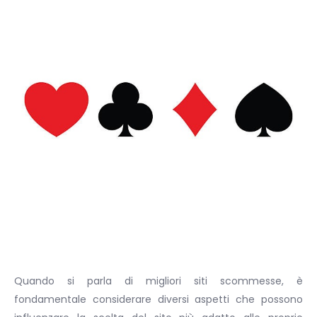
Quando si parla di migliori siti scommesse, è
fondamentale considerare diversi aspetti che possono