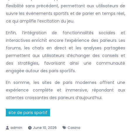
flexibilité sans précédent, permettant aux utilisateurs de
suivre les événements sportifs et de parier en temps réel,
ce qui amplifie l’excitation du jeu.
Enfin, l’intégration de fonctionnalités sociales et
interactives enrichit encore l’expérience des parieurs. Les
forums, les chats en direct et les analyses partagées
permettent aux utilisateurs d’échanger des conseils et
des stratégies, favorisant ainsi une communauté
engagée autour des paris sportifs.
En somme, les sites de paris modernes offrent une
expérience complète et immersive, répondant aux
attentes croissantes des parieurs d’aujourd’hui.
site de paris sportif
June 10, 2026
Casino