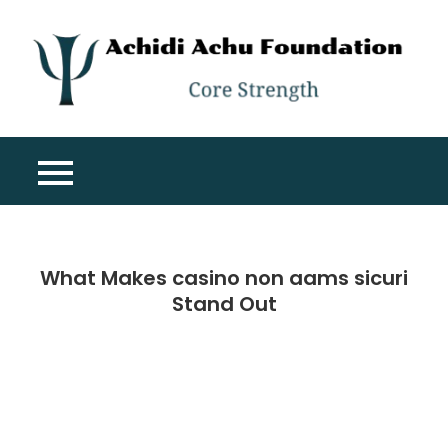
Skip
to
content
A
Co
A
St
F
What Makes casino non aams sicuri
Stand Out