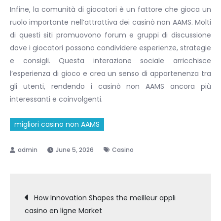
Infine, la comunità di giocatori è un fattore che gioca un
ruolo importante nell’attrattiva dei casinò non AAMS. Molti
di questi siti promuovono forum e gruppi di discussione
dove i giocatori possono condividere esperienze, strategie
e consigli. Questa interazione sociale arricchisce
l’esperienza di gioco e crea un senso di appartenenza tra
gli utenti, rendendo i casinò non AAMS ancora più
interessanti e coinvolgenti.
migliori casino non AAMS
June 5, 2026
Casino
Post
How Innovation Shapes the meilleur appli
casino en ligne Market