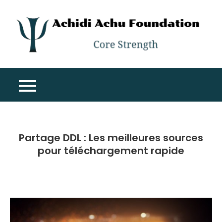
Skip
to
content
A
Co
A
St
F
Partage DDL : Les meilleures sources
pour téléchargement rapide