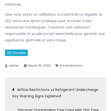
méthode.
Que vous soyez un utilisateur occasionnel ou régulier, le
DDL reste une option pratique pour accéder à des
ressources numériques. Toutefois, une utilisation
responsable et prudente est essentielle pour garantir une
expérience optimale et sans risque.
HD movies
March 30, 2026
Entertainment
Post
Airflow Restrictions vs Refrigerant Undercharge
Key Warning Signs Explained
navigation
Discover Outstanding Tree Care with The Tree