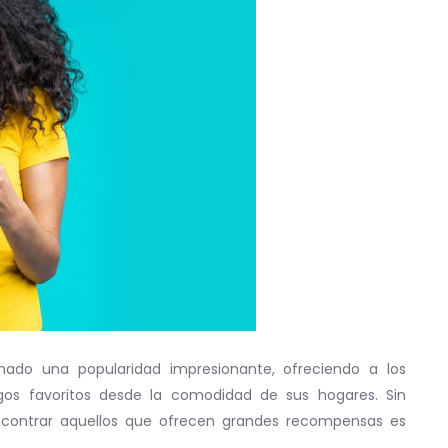
anado una popularidad impresionante, ofreciendo a los
uegos favoritos desde la comodidad de sus hogares. Sin
encontrar aquellos que ofrecen grandes recompensas es