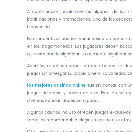
A continuación, exploraremos algunos de los m
bonificaciones y promociones. Uno de los aspecto
bienvenida.
Estos incentivos pueden variar desde un porcentaj
en las tragamonedas. Los jugadores deben busc
que esto puede significar un aumento significativo e
Además, muchos casinos ofrecen bonos sin depós
juegos sin arriesgar su propio dinero. La variedad 
los mejores casinos online
suelen contar con u
juegos de mesa y casino en vivo. Esto no solo g
diversas oportunidades para ganar.
Algunos casinos incluso ofrecen juegos exclusivos
tanto, es recomendable elegir un casino que ofre
Otro aspecto a tener en cuenta son las promocio