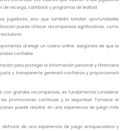
s de recarga, cashback y programas de lealtad.
los jugadores, sino que también brindan oportunidades
lización puede ofrecer recompensas significativas, como
 exclusivos.
portantes al elegir un casino online. Asegúrate de que la
oridad confiable.
ptación para proteger la información personal y financiera
justa y transparente generará confianza y proporcionará
line con grandes recompensas, es fundamental considerar
, las promociones continuas y la seguridad. Tomarse el
pciones puede resultar en una experiencia de juego más
 disfrutar de una experiencia de juego enriquecedora y