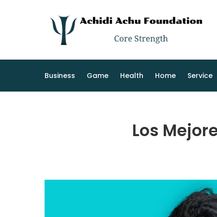
Skip
to
content
Business
Game
Health
Home
Service
Los Mejor