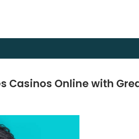
Achidi Achu Foundation
Core Strength
es Casinos Online with Gre