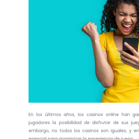
En los últimos años, los casinos online han g
jugadores la posibilidad de disfrutar de sus j
embargo, no todos los casinos son iguales, y 
esencial para maximizar la experiencia de juego.