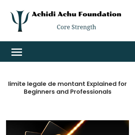
Skip
to
content
A
Co
A
St
F
limite legale de montant Explained for
Beginners and Professionals