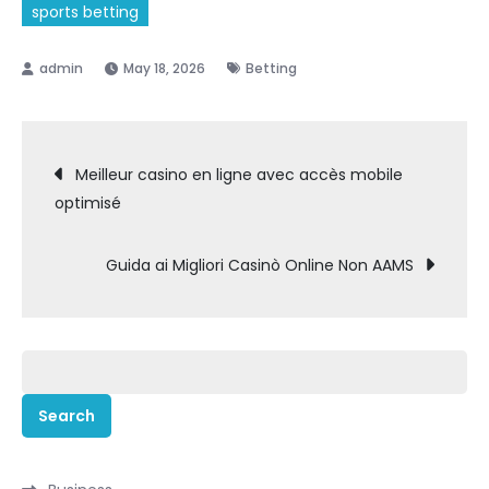
sports betting
May 18, 2026
Betting
Post
Meilleur casino en ligne avec accès mobile
optimisé
navigation
Guida ai Migliori Casinò Online Non AAMS
Search
for: