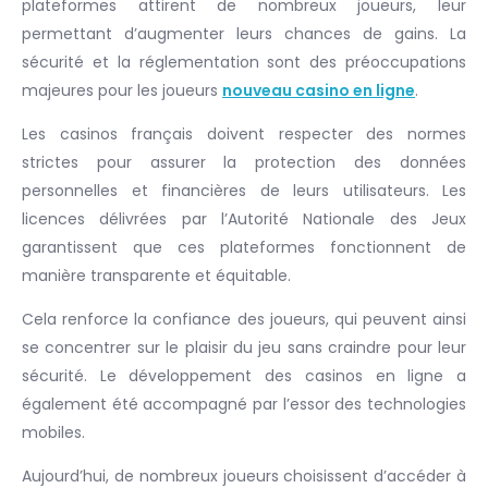
plateformes attirent de nombreux joueurs, leur
permettant d’augmenter leurs chances de gains. La
sécurité et la réglementation sont des préoccupations
majeures pour les joueurs
nouveau casino en ligne
.
Les casinos français doivent respecter des normes
strictes pour assurer la protection des données
personnelles et financières de leurs utilisateurs. Les
licences délivrées par l’Autorité Nationale des Jeux
garantissent que ces plateformes fonctionnent de
manière transparente et équitable.
Cela renforce la confiance des joueurs, qui peuvent ainsi
se concentrer sur le plaisir du jeu sans craindre pour leur
sécurité. Le développement des casinos en ligne a
également été accompagné par l’essor des technologies
mobiles.
Aujourd’hui, de nombreux joueurs choisissent d’accéder à