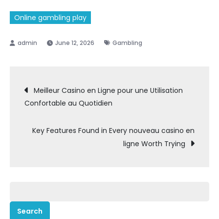
Online gambling play
June 12, 2026
Gambling
Post
Meilleur Casino en Ligne pour une Utilisation
Confortable au Quotidien
navigation
Key Features Found in Every nouveau casino en
ligne Worth Trying
Search
for: