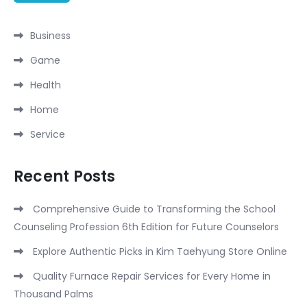
Business
Game
Health
Home
Service
Recent Posts
Comprehensive Guide to Transforming the School
Counseling Profession 6th Edition for Future Counselors
Explore Authentic Picks in Kim Taehyung Store Online
Quality Furnace Repair Services for Every Home in
Thousand Palms