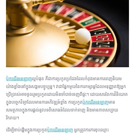
ប៉ុកឃើរអនឡាញ
ល្អបំផុត គឺជាការប្រកួតប្រជែងដែលកំពុងមានការពេញនិយម
យ៉ាងខ្លាំងនៅក្នុងសង្គមបច្ចុប្បន្ន។ វាជាផ្នែកមួយនៃការកម្សាន្តដែលអនុញ្ញាតឱ្យអ្នក
ប្រើប្រាស់អាចចូលរួមប្រកួតដោយមិនចាំបាច់ចេញពីផ្ទះ។ ដោយសារតែការវិនិយោគ
ក្នុងបច្ចេកវិទ្យាដែលមានការអភិវឌ្ឍន៍ខ្លាំង ការប្រកួត
ប៉ុកឃើរអនឡាញ
មាន
សមត្ថភាពក្នុងការផ្តល់នូវបទពិសោធន៍ដែលទាក់ទាញ និងមានភាពសប្បាយ
រីករាយ។
ដើម្បីចាប់ផ្តើមក្នុងការប្រកួត
ប៉ុកឃើរអនឡាញ
អ្នកត្រូវការការចុះឈ្មោះ