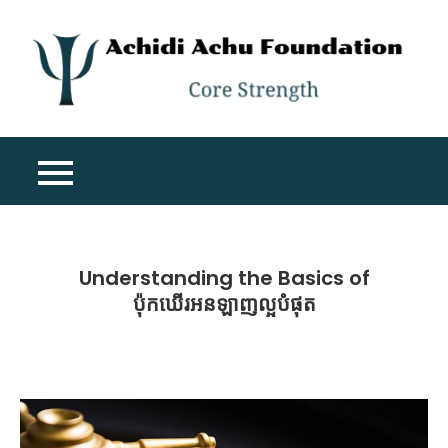
Skip
to
content
A
Co
A
St
F
Understanding the Basics of
ប៉ុកឃើរអនឡាញល្អបំផុត