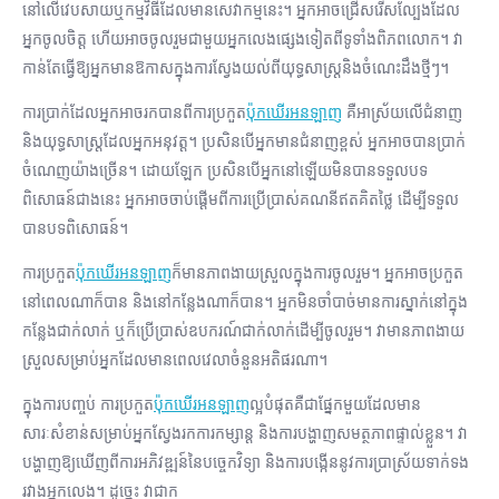
នៅលើវេបសាយឬកម្មវិធីដែលមានសេវាកម្មនេះ។ អ្នកអាចជ្រើសរើសល្បែងដែល
អ្នកចូលចិត្ត ហើយអាចចូលរួមជាមួយអ្នកលេងផ្សេងទៀតពីទូទាំងពិភពលោក។ វា
កាន់តែធ្វើឱ្យអ្នកមានឱកាសក្នុងការស្វែងយល់ពីយុទ្ធសាស្ត្រនិងចំណេះដឹងថ្មីៗ។
ការប្រាក់ដែលអ្នកអាចរកបានពីការប្រកួត
ប៉ុកឃើរអនឡាញ
គឺអាស្រ័យលើជំនាញ
និងយុទ្ធសាស្ត្រដែលអ្នកអនុវត្ត។ ប្រសិនបើអ្នកមានជំនាញខ្ពស់ អ្នកអាចបានប្រាក់
ចំណេញយ៉ាងច្រើន។ ដោយឡែក ប្រសិនបើអ្នកនៅឡើយមិនបានទទួលបទ
ពិសោធន៍ជាងនេះ អ្នកអាចចាប់ផ្តើមពីការប្រើប្រាស់គណនីឥតគិតថ្លៃ ដើម្បីទទួល
បានបទពិសោធន៍។
ការប្រកួត
ប៉ុកឃើរអនឡាញ
ក៏មានភាពងាយស្រួលក្នុងការចូលរួម។ អ្នកអាចប្រកួត
នៅពេលណាក៏បាន និងនៅកន្លែងណាក៏បាន។ អ្នកមិនចាំបាច់មានការស្នាក់នៅក្នុង
កន្លែងជាក់លាក់ ឬក៏ប្រើប្រាស់ឧបករណ៍ជាក់លាក់ដើម្បីចូលរួម។ វាមានភាពងាយ
ស្រួលសម្រាប់អ្នកដែលមានពេលវេលាចំនួនអតិផរណា។
ក្នុងការបញ្ចប់ ការប្រកួត
ប៉ុកឃើរអនឡាញ
ល្អបំផុតគឺជាផ្នែកមួយដែលមាន
សារៈសំខាន់សម្រាប់អ្នកស្វែងរកការកម្សាន្ត និងការបង្ហាញសមត្ថភាពផ្ទាល់ខ្លួន។ វា
បង្ហាញឱ្យឃើញពីការអភិវឌ្ឍន៍នៃបច្ចេកវិទ្យា និងការបង្កើននូវការប្រាស្រ័យទាក់ទង
រវាងអ្នកលេង។ ដូច្នេះ វាជាក