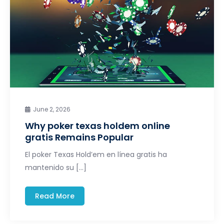
June 2, 2026
Why poker texas holdem online
gratis Remains Popular
El poker Texas Hold’em en línea gratis ha
mantenido su […]
Read More