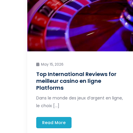
May 15, 2026
Top International Reviews for
meilleur casino en ligne
Platforms
Dans le monde des jeux d’argent en ligne,
le choix […]
Read More